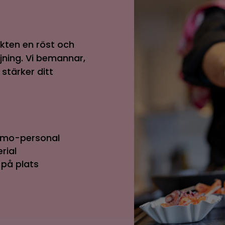
ukten en röst och
jning. Vi bemannar,
tärker ditt
demo-personal
rial
på plats