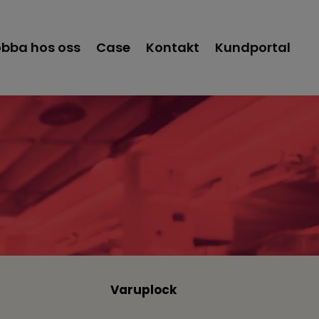
bba hos oss
Case
Kontakt
Kundportal
Varuplock