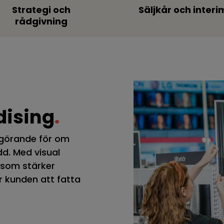
Strategi och
Säljkår och interi
rådgivning
dising
.
vgörande för om
edd. Med visual
 som stärker
r kunden att fatta