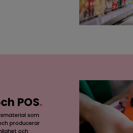
och POS
.
tiksmaterial som
 och producerar
nlighet och