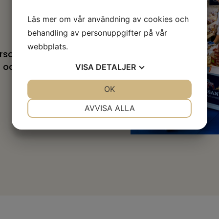
Läs mer om vår användning av cookies och
behandling av personuppgifter på vår
webbplats.
ersonal
s och POS-material
VISA
DETALJER
JA
NEJ
OK
JA
NEJ
NÖDVÄNDIG
INSTÄLLNINGAR
AVVISA ALLA
JA
NEJ
JA
NEJ
MARKNADSFÖRING
STATISTIK