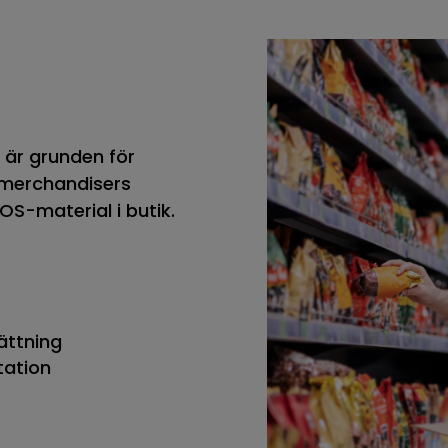
g är grunden för
 merchandisers
POS-material i butik.
ättning
tation