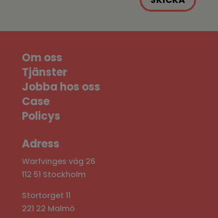
Om oss
Tjänster
Jobba hos oss
Case
Policys
Adress
Warfvinges väg 26
112 51 Stockholm
Stortorget 11
221 22 Malmö