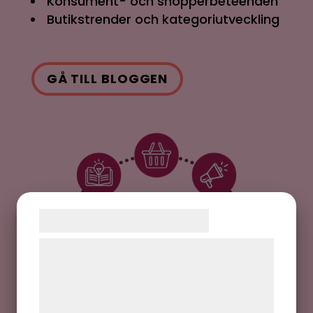
Konsument- och shopperbeteenden
Butikstrender och kategoriutveckling
GÅ TILL BLOGGEN
Samtykke til cookies
Vi og vores samarbejdspartnere bruger
teknologier, herunder cookies, til at
indsamle oplysninger om dig til forskellige
formål, herunder: Tilpasning af annoncering,